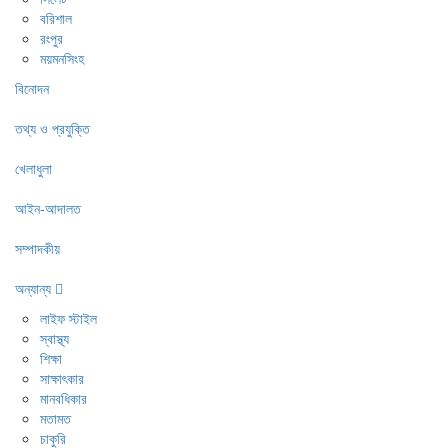
বরিশাল
রংপুর
ময়মনসিংহ
বিনোদন
তথ্য ও প্রযুক্তি
খেলাধুলা
আইন-আদালত
সম্পাদকীয়
অন্যান্য
লাইফ স্টাইল
স্বাস্থ্য
শিক্ষা
সাক্ষাৎকার
মানবধিকার
মতামত
চাকুরি