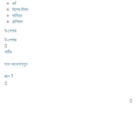
ধর্ম
বিশেষ দিবস
সাহিত্য
রাশিফল
ই-পেপার
ই-পেপার
ির
তে আবেগাপ্লুত
ন ?