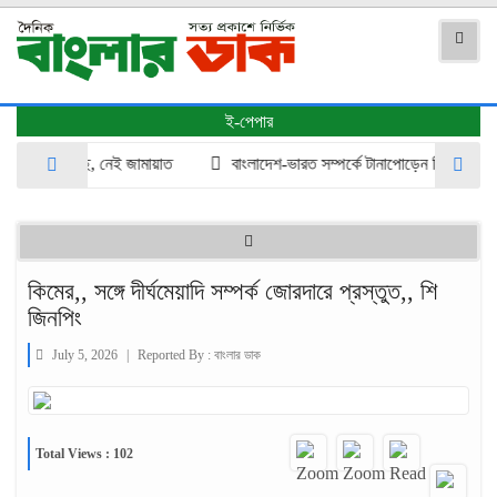
ই-পেপার
ক্তিযুদ্ধ আছে, নেই জামায়াত
বাংলাদেশ-ভারত সম্পর্কে টানাপোড়েন কি বাড়ছে হাসিন
কিমের,, সঙ্গে দীর্ঘমেয়াদি সম্পর্ক জোরদারে প্রস্তুত,, শি
জিনপিং
July 5, 2026
|
Reported By :
বাংলার ডাক
Total Views : 102