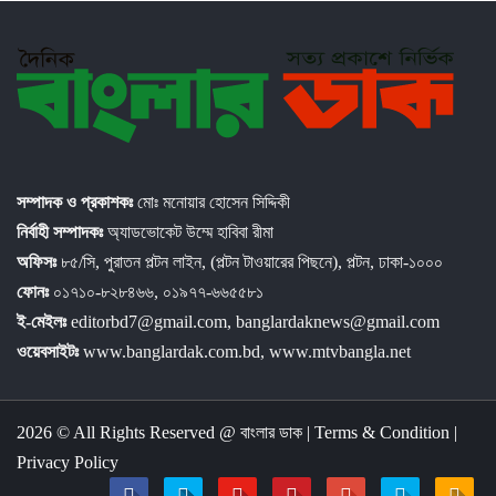
সম্পাদক ও প্রকাশকঃ
মোঃ মনোয়ার হোসেন সিদ্দিকী
নির্বাহী সম্পাদকঃ
অ্যাডভোকেট উম্মে হাবিবা রীমা
অফিসঃ
৮৫/সি, পুরাতন পল্টন লাইন, (পল্টন টাওয়ারের পিছনে), পল্টন, ঢাকা-১০০০
ফোনঃ
০১৭১০-৮২৮৪৬৬, ০১৯৭৭-৬৬৫৫৮১
ই-মেইলঃ
editorbd7@gmail.com, banglardaknews@gmail.com
ওয়েবসাইটঃ
www.banglardak.com.bd, www.mtvbangla.net
2026 © All Rights Reserved @
বাংলার ডাক
|
Terms & Condition
|
Privacy Policy