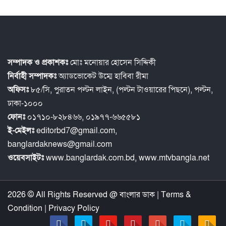
সম্পাদক ও প্রকাশকঃ
মোঃ মনোয়ার হোসেন সিদ্দিকী
নির্বাহী সম্পাদকঃ
অ্যাডভোকেট উম্মে হাবিবা রীমা
অফিসঃ
৮৫/সি, পুরাতন পল্টন লাইন, (পল্টন টাওয়ারের পিছনে), পল্টন,
ঢাকা-১০০০
ফোনঃ
০১৭১০-৮২৮৪৬৬, ০১৯৭৭-৬৬৫৫৮১
ই-মেইলঃ
editorbd7@gmail.com,
banglardaknews@gmail.com
ওয়েবসাইটঃ
www.banglardak.com.bd, www.mtvbangla.net
2026 © All Rights Reserved @
বাংলার ডাক
|
Terms &
Condition
|
Privacy Policy