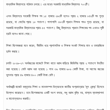
মাধ্যমিক বিদ্যালয়ে পাঠদান চলছে। এর মধ্যে সরকারি মাধ্যমিক বিদ্যালয় ৭০২টি।
এসব বিদ্যালয়ে সহকারী শিক্ষক পদ ১৫ হাজার ২৯৩টি হলেও প্রায় ২ হাজার ৮৪২টি পদ শূন্য
রয়েছে, যা মোটের প্রায় ১৮ শতাংশ। পাশাপাশি ৩৮৩টি প্রধান শিক্ষক পদও শূন্য রয়েছে, যা
d
সরকারি মাধ্যমিক বিদ্যালয়ের প্রায় ৫৫ শতাংশ। কিছু বিদ্যালয়ে প্রধান শিক্ষকের পদ এখনও সৃষ্টি
হয়নি বলেও জানা গেছে।
শিক্ষা বিশেষজ্ঞরা মনে করেন, দীর্ঘদিন ধরে প্রশাসনিক ও শিক্ষক সংকট শিক্ষার মান ও তদারকিকে
দুর্বল করছে।
চলতি ২০২৬–২৭ অর্থবছরের বাজেটে শিক্ষা খাতে বরাদ্দ বাড়িয়ে জিডিপির প্রায় ২ শতাংশে উন্নীত
করা হয়েছে। মোট বরাদ্দ ধরা হয়েছে ১ লাখ ৩৬ হাজার ৬০৬ কোটি টাকা, যা আগের বছরের
তুলনায় প্রায় ৪৯ হাজার ৪০০ কোটি টাকা বেশি।
অর্থমন্ত্রী বাজেট বক্তৃতায় শিক্ষা ও মানবসম্পদ উন্নয়নকে জাতীয় অগ্রযাত্রার ‘মূল কেন্দ্র’ হিসেবে
উল্লেখ করেছেন। তবে বিশেষজ্ঞদের একটি অংশ বলছে, শুধু বরাদ্দ বৃদ্ধি নয়, বাস্তব ব্যবস্থাপনা
ও মানোন্নয়নও জরুরি।