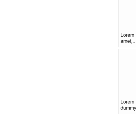
Lorem i
amet,
Lorem 
dumm