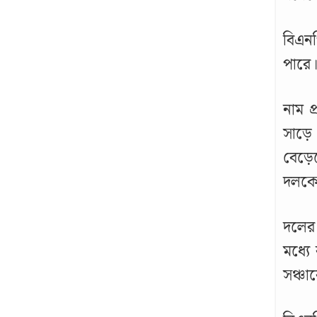
বিএনপ
পারে।
নাম প
সাড়ে 
বেড়েছ
দলকে 
দলের
মধ্যে
সঞ্চা