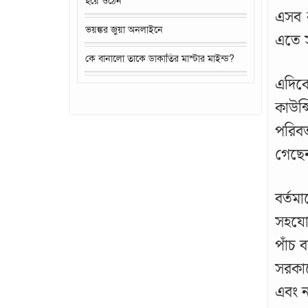
হয়ে ওঠেন
এসব ক
ভয়ঙ্কর জুয়া অনলাইনে
এতে স
কে বানালো তাকে ডাকাতির মাস্টার মাইন্ড?
এদিকে
কাউন
পরিবর
গেছে
বর্তম
সহযো
পাঁচ 
সরকার
এবং ন