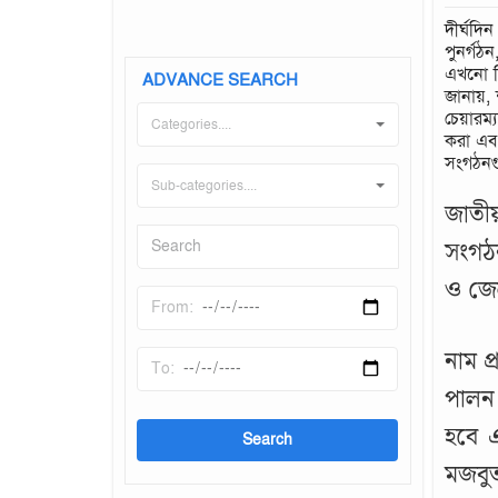
দীর্ঘদি
পুনর্গঠ
এখনো ঠ
ADVANCE SEARCH
জানায়, 
চেয়ারম্
Categories....
করা এবং
সংগঠনগ
Sub-categories....
জাতীয়
সংগঠন
ও জেল
নাম প
পালন 
হবে এ
মজবুত