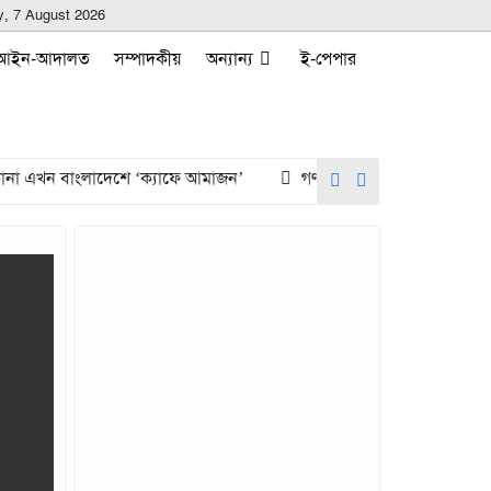
y, 7 August 2026
আইন-আদালত
সম্পাদকীয়
অন্যান্য
ই-পেপার
া এখন বাংলাদেশে ‘ক্যাফে আমাজন’
গণভোটের রায় ও জুলাই সনদ দ্রুত 