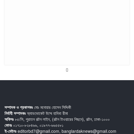
সম্পাদক ও প্রকাশকঃ
মোঃ মনোয়ার হোসেন সিদ্দিকী
নির্বাহী সম্পাদকঃ
অ্যাডভোকেট উম্মে হাবিবা রীমা
অফিসঃ
৮৫/সি, পুরাতন পল্টন লাইন, (পল্টন টাওয়ারের পিছনে), পল্টন, ঢাকা-১০০০
ফোনঃ
০১৭১০-৮২৮৪৬৬, ০১৯৭৭-৬৬৫৫৮১
ই-মেইলঃ
editorbd7@gmail.com, banglardaknews@gmail.com