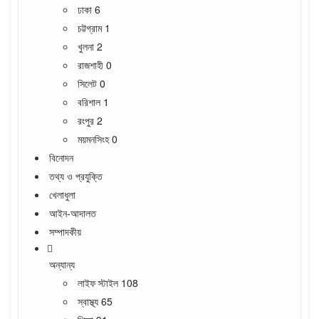
ঢাকা
6
চট্টগ্রাম
1
খুলনা
2
রাজশাহী
0
সিলেট
0
বরিশাল
1
রংপুর
2
ময়মনসিংহ
0
বিনোদন
তথ্য ও প্রযুক্তি
খেলাধুলা
আইন-আদালত
সম্পাদকীয়
অন্যান্য
লাইফ স্টাইল
108
স্বাস্থ্য
65