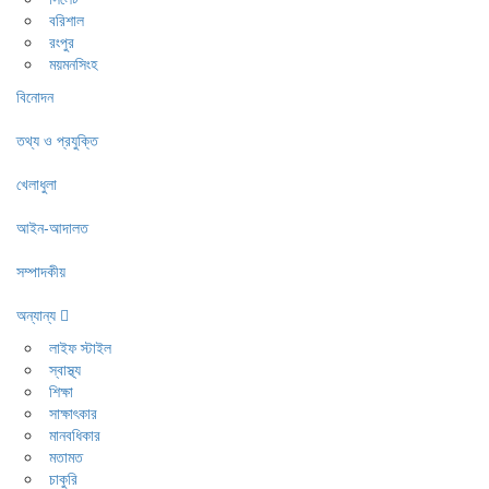
বরিশাল
রংপুর
ময়মনসিংহ
বিনোদন
তথ্য ও প্রযুক্তি
খেলাধুলা
আইন-আদালত
সম্পাদকীয়
অন্যান্য
লাইফ স্টাইল
স্বাস্থ্য
শিক্ষা
সাক্ষাৎকার
মানবধিকার
মতামত
চাকুরি