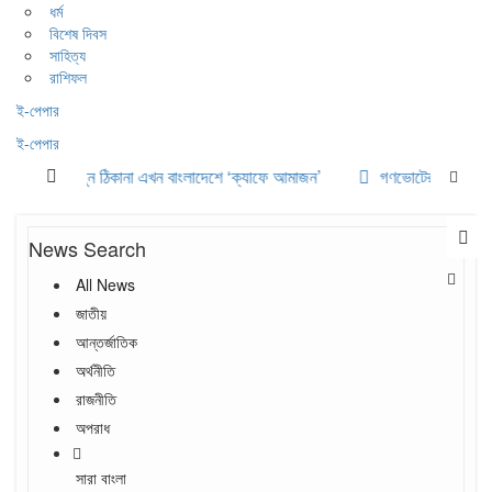
ধর্ম
বিশেষ দিবস
সাহিত্য
রাশিফল
ই-পেপার
ই-পেপার
স্কৃতির নতুন ঠিকানা এখন বাংলাদেশে ‘ক্যাফে আমাজন’
গণভোটের রায় ও জুলাই সন
News Search
All News
জাতীয়
আন্তর্জাতিক
অর্থনীতি
রাজনীতি
অপরাধ
সারা বাংলা