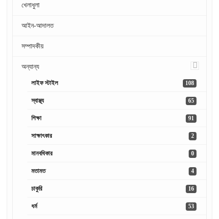
খেলাধুলা
আইন-আদালত
সম্পাদকীয়
অন্যান্য
লাইফ স্টাইল
108
স্বাস্থ্য
65
শিক্ষা
91
সাক্ষাৎকার
2
মানবধিকার
0
মতামত
4
চাকুরি
16
ধর্ম
53