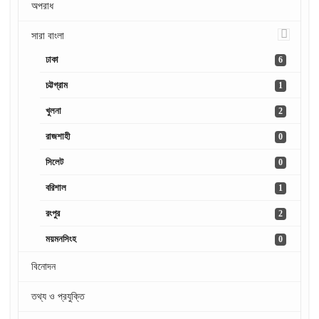
অপরাধ
সারা বাংলা
ঢাকা
6
চট্টগ্রাম
1
খুলনা
2
রাজশাহী
0
সিলেট
0
বরিশাল
1
রংপুর
2
ময়মনসিংহ
0
বিনোদন
তথ্য ও প্রযুক্তি