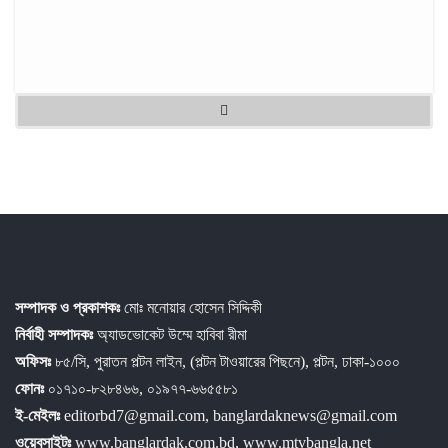
সম্পাদক ও প্রকাশকঃ
মোঃ মনোয়ার হোসেন সিদ্দিকী
নির্বাহী সম্পাদকঃ
অ্যাডভোকেট উম্মে হাবিবা রীমা
অফিসঃ
৮৫/সি, পুরাতন পল্টন লাইন, (পল্টন টাওয়ারের পিছনে), পল্টন, ঢাকা-১০০০
ফোনঃ
০১৭১০-৮২৮৪৬৬, ০১৯৭৭-৬৬৫৫৮১
ই-মেইলঃ
editorbd7@gmail.com, banglardaknews@gmail.com
ওয়েবসাইটঃ
www.banglardak.com.bd, www.mtvbangla.net