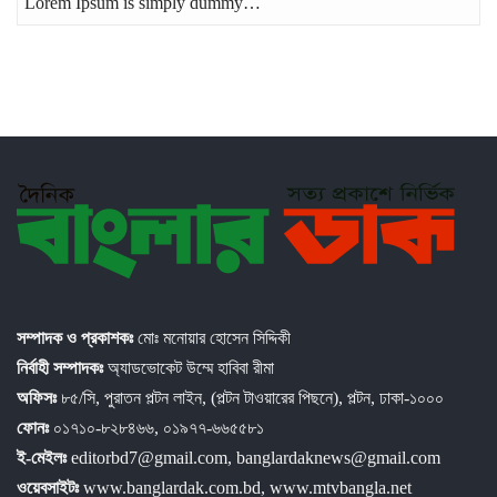
Lorem Ipsum is simply dummy…
সম্পাদক ও প্রকাশকঃ
মোঃ মনোয়ার হোসেন সিদ্দিকী
নির্বাহী সম্পাদকঃ
অ্যাডভোকেট উম্মে হাবিবা রীমা
অফিসঃ
৮৫/সি, পুরাতন পল্টন লাইন, (পল্টন টাওয়ারের পিছনে), পল্টন, ঢাকা-১০০০
ফোনঃ
০১৭১০-৮২৮৪৬৬, ০১৯৭৭-৬৬৫৫৮১
ই-মেইলঃ
editorbd7@gmail.com, banglardaknews@gmail.com
ওয়েবসাইটঃ
www.banglardak.com.bd, www.mtvbangla.net