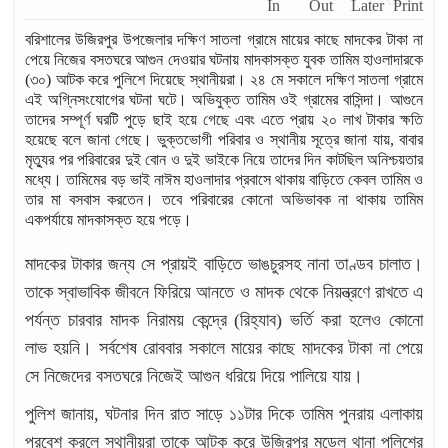
বরিশালের উজিরপুর উপজেলার দক্ষিণ সাতলা গ্রামে মায়ের কাছে মাদকের টাকা না
পেয়ে নিজের বসতঘরে আগুন দেওয়ার ঘটনায় মাদকাসক্ত যুবক তামিম হাওলাদারকে
(৩০) আটক করে পুলিশে দিয়েছে স্থানীয়রা। ২৪ মে সকালে দক্ষিণ সাতলা গ্রামে
এই অগ্নিসংযোগের ঘটনা ঘটে। অভিযুক্ত তামিম ওই গ্রামের বাসিন্দা। আগুনে
তাদের সম্পূর্ণ ঘরটি পুড়ে ছাই হয়ে গেছে এবং এতে প্রায় ২০ লাখ টাকার ক্ষতি
হয়েছে বলে জানা গেছে। ভুক্তভোগী পরিবার ও স্থানীয় সূত্রে জানা যায়, বাবার
মৃত্যুর পর পরিবারের দুই বোন ও দুই ভাইকে নিয়ে তাদের দিন কাটছিল অনিশ্চয়তার
মধ্যে। তামিমের বড় ভাই নাঈম হাওলাদার প্রবাসে থাকায় বাড়িতে কেবল তামিম ও
তার মা বসবাস করতেন। তবে পরিবারের কোনো অভিভাবক না থাকায় তামিম
একপর্যায়ে মাদকাসক্ত হয়ে পড়ে।
মাদকের টাকার জন্য সে প্রায়ই বাড়িতে ভাঙচুরসহ নানা তাণ্ডব চালাত।
তাকে স্বাভাবিক জীবনে ফিরিয়ে আনতে ও মাদক থেকে নিয়ন্ত্রণে রাখতে এ
পর্যন্ত চারবার মাদক নিরাময় কেন্দ্রে (রিহ্যাব) ভর্তি করা হলেও কোনো
লাভ হয়নি। সর্বশেষ রোববার সকালে মায়ের কাছে মাদকের টাকা না পেয়ে
সে নিজেদের বসতঘরে নিজেই আগুন ধরিয়ে দিয়ে পালিয়ে যায়।
পুলিশ জানায়, ঘটনার দিন রাত সাড়ে ১১টার দিকে তামিম পুনরায় এলাকায়
প্রবেশ করলে স্থানীয়রা তাকে আটক করে উজিরপুর মডেল থানা পুলিশের