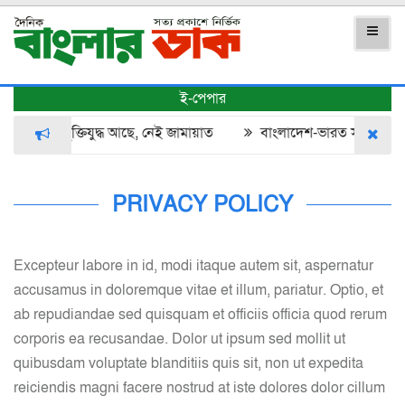
ই-পেপার
রদর্শনীতে মুক্তিযুদ্ধ আছে, নেই জামায়াত
বাংলাদেশ-ভারত সম্পর্কে টান
PRIVACY POLICY
Excepteur labore in id, modi itaque autem sit, aspernatur
accusamus in doloremque vitae et illum, pariatur. Optio, et
ab repudiandae sed quisquam et officiis officia quod rerum
corporis ea recusandae. Dolor ut ipsum sed mollit ut
quibusdam voluptate blanditiis quis sit, non ut expedita
reiciendis magni facere nostrud at iste dolores dolor cillum