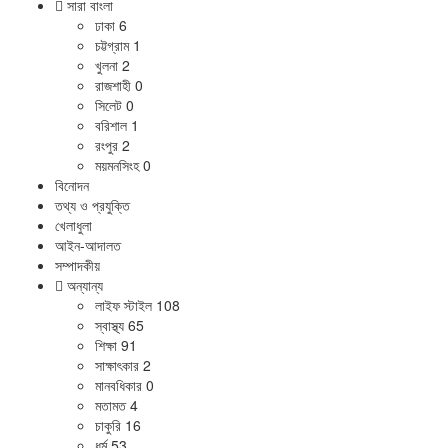
সারা বাংলা
ঢাকা
6
চট্টগ্রাম
1
খুলনা
2
রাজশাহী
0
সিলেট
0
বরিশাল
1
রংপুর
2
ময়মনসিংহ
0
বিনোদন
তথ্য ও প্রযুক্তি
খেলাধুলা
আইন-আদালত
সম্পাদকীয়
অন্যান্য
লাইফ স্টাইল
108
স্বাস্থ্য
65
শিক্ষা
91
সাক্ষাৎকার
2
মানবধিকার
0
মতামত
4
চাকুরি
16
ধর্ম
53