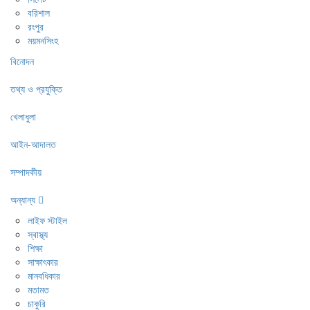
বরিশাল
রংপুর
ময়মনসিংহ
বিনোদন
তথ্য ও প্রযুক্তি
খেলাধুলা
আইন-আদালত
সম্পাদকীয়
অন্যান্য
লাইফ স্টাইল
স্বাস্থ্য
শিক্ষা
সাক্ষাৎকার
মানবধিকার
মতামত
চাকুরি