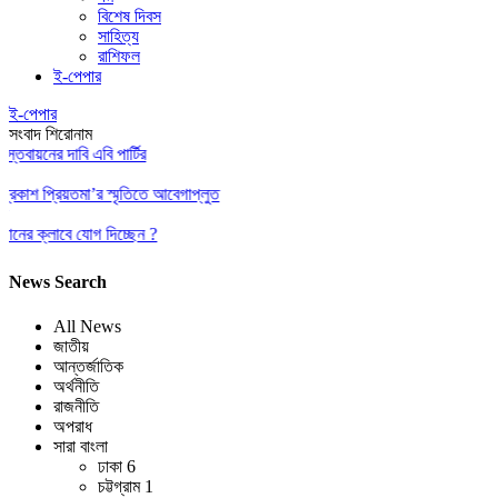
বিশেষ দিবস
সাহিত্য
রাশিফল
ই-পেপার
ই-পেপার
সংবাদ শিরোনাম
ায়নের দাবি এবি পার্টির
কাশ প্রিয়তমা’র স্মৃতিতে আবেগাপ্লুত
ের ক্লাবে যোগ দিচ্ছেন ?
News Search
All News
জাতীয়
আন্তর্জাতিক
অর্থনীতি
রাজনীতি
অপরাধ
সারা বাংলা
ঢাকা
6
চট্টগ্রাম
1