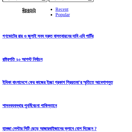
Recent
Popular
গণভোটের রায় ও জুলাই সনদ দ্রুত বাস্তবায়নের দাবি এবি পার্টির
রাষ্ট্রপতি ২০ আগস্ট নির্বাচন
ইধিকা বাংলাদেশে ফের কাজের ইচ্ছা প্রকাশ প্রিয়তমা’র স্মৃতিতে আবেগাপ্লুত
শাসনব্যবস্থার পুনর্বিবেচনা পাকিস্তানে
হামজা লেস্টার সিটি ছেড়ে আজারবাইজানের ক্লাবে যোগ দিচ্ছেন ?