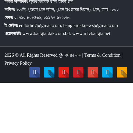
নির্বাহী সম্পাদকঃ
অ্যাডভোকেট উম্মে হাবিবা রীমা
অফিসঃ
৮৫/সি, পুরাতন পল্টন লাইন, (পল্টন টাওয়ারের পিছনে), পল্টন, ঢাকা-১০০০
ফোনঃ
০১৭১০-৮২৮৪৬৬, ০১৯৭৭-৬৬৫৫৮১
ই-মেইলঃ
editorbd7@gmail.com, banglardaknews@gmail.com
ওয়েবসাইটঃ
www.banglardak.com.bd, www.mtvbangla.net
2026 © All Rights Reserved @
বাংলার ডাক
|
Terms & Condition
|
Privacy Policy