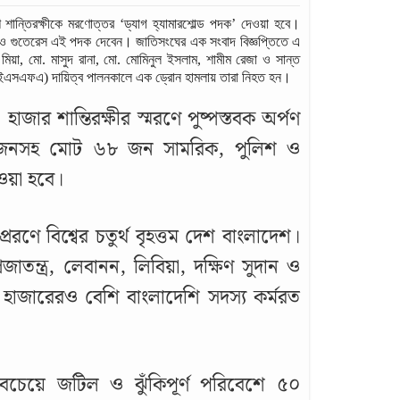
 শান্তিরক্ষীকে মরণোত্তর ‘ড্যাগ হ্যামারশোল্ড পদক’ দেওয়া হবে।
নিও গুতেরেস এই পদক দেবেন। জাতিসংঘের এক সংবাদ বিজ্ঞপ্তিতে এ
মিয়া, মো. মাসুদ রানা, মো. মোমিনুল ইসলাম, শামীম রেজা ও সান্ত
আইএসএফএ) দায়িত্ব পালনকালে এক ড্রোন হামলায় তারা নিহত হন।
জার শান্তিরক্ষীর স্মরণে পুষ্পস্তবক অর্পণ
 জনসহ মোট ৬৮ জন সামরিক, পুলিশ ও
েওয়া হবে।
েরণে বিশ্বের চতুর্থ বৃহত্তম দেশ বাংলাদেশ।
্রজাতন্ত্র, লেবানন, লিবিয়া, দক্ষিণ সুদান ও
হাজারেরও বেশি বাংলাদেশি সদস্য কর্মরত
 সবচেয়ে জটিল ও ঝুঁকিপূর্ণ পরিবেশে ৫০