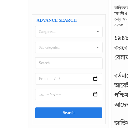
আফ্রিকার
আগামী ৫ 
তথ্য জান
ADVANCE SEARCH
মণ্ডল। ২
Categories....
১৯৪৮ 
করবে
Sub-categories....
বেসাম
বর্তম
আবেই, 
পশ্চি
আছে
জাতিস