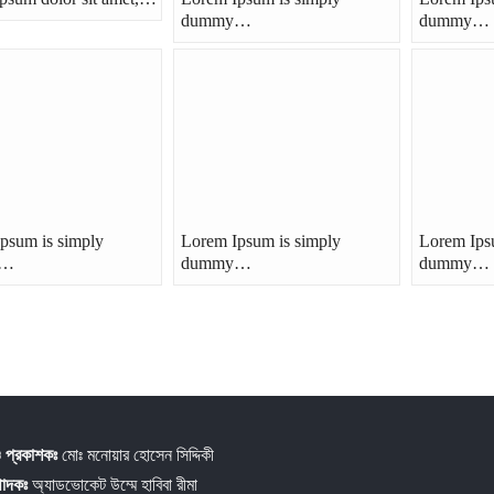
dummy…
dummy…
psum is simply
Lorem Ipsum is simply
Lorem Ips
y…
dummy…
dummy…
 প্রকাশকঃ
মোঃ মনোয়ার হোসেন সিদ্দিকী
্পাদকঃ
অ্যাডভোকেট উম্মে হাবিবা রীমা