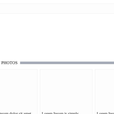
T PHOTOS
psum dolor sit amet,…
Lorem Ipsum is simply
Lorem Ips