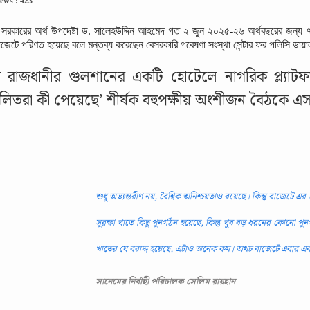
ews : 423
্তী সরকারের অর্থ উপদেষ্টা ড. সালেহউদ্দিন আহমেদ গত ২ জুন ২০২৫-২৬ অর্থবছরের জন্
াজেটে পরিণত হয়েছে বলে মন্তব্য করেছেন বেসরকারি গবেষণা সংস্থা সেন্টার ফর পলিসি ডায়াল
ার রাজধানীর গুলশানের একটি হোটেলে নাগরিক প্ল্যা
িতরা কী পেয়েছে’ শীর্ষক বহুপক্ষীয় অংশীজন বৈঠকে এসব ক
শুধু অভ্যন্তরীণ নয়, বৈশ্বিক অনিশ্চয়তাও রয়েছে। কিন্তু বাজেটে 
সুরক্ষা খাতে কিছু পুনর্গঠন হয়েছে, কিন্তু খুব বড় ধরনের কোনো পুনর্গঠ
খাতের যে বরাদ্দ হয়েছে, এটাও অনেক কম। অথচ বাজেটে এবার একটা
সানেমের নির্বাহী পরিচালক সেলিম রায়হান