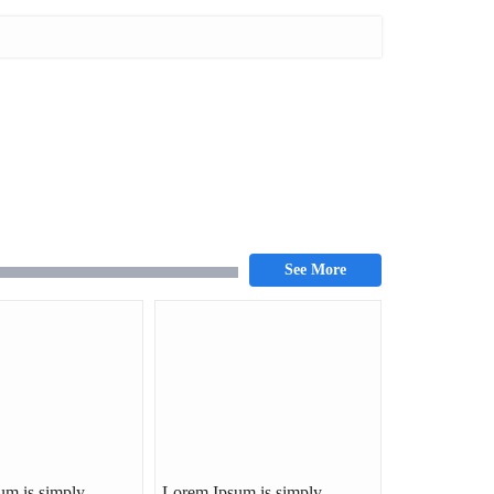
um is simply
Lorem Ipsum is simply