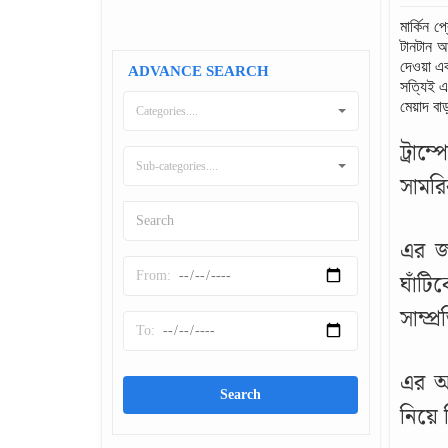
মার্কিন প
টানটান আ
দেওয়া এক
ADVANCE SEARCH
সত্যিই এ
মেয়াদ বা
Categories....
ট্রাম
Sub-categories....
সামরি
এর জব
ঘাঁটি
সাম্প্
এর আগ
নিয়ে 