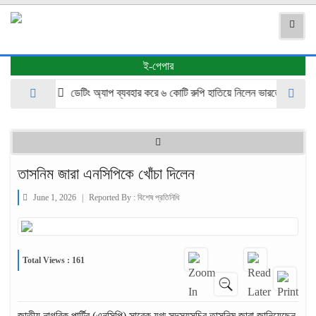
ই-পেপার
ঁড়িয়ে
ডেটিং অ্যাপ ব্যবহার করে ৬ কোটি রুপি হাতিয়ে নিলেন ভারতের এক নারী -অন্
তাসনিম জারা এনসিপিকে খোঁচা দিলেন
June 1, 2026
|
Reported By :
বিশেষ প্রতিনিধি
Total Views : 161
জাতীয় নাগরিক পার্টির (এনসিপি) সাবেক যুগ্ম সদস্যসচিব তাসনিম জারা জানিয়েছেন,