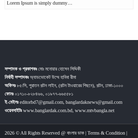
Lorem Ipsum is simply dummy…
সম্পাদক ও প্রকাশকঃ
মোঃ মনোয়ার হোসেন সিদ্দিকী
নির্বাহী সম্পাদকঃ
অ্যাডভোকেট উম্মে হাবিবা রীমা
অফিসঃ
৮৫/সি, পুরাতন পল্টন লাইন, (পল্টন টাওয়ারের পিছনে), পল্টন, ঢাকা-১০০০
ফোনঃ
০১৭১০-৮২৮৪৬৬, ০১৯৭৭-৬৬৫৫৮১
ই-মেইলঃ
editorbd7@gmail.com, banglardaknews@gmail.com
ওয়েবসাইটঃ
www.banglardak.com.bd, www.mtvbangla.net
2026 © All Rights Reserved @
বাংলার ডাক
|
Terms & Condition
|