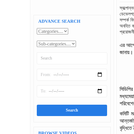
স্বল্পোন
ডেভেলপমে
সম্পর্ক 
ADVANCE SEARCH
অবহিত কর
প্রয়োজনী
এর আগে 
জানায়। 
সিডিপির
মধ্যমেয়
পরিবেশে
কমিটি ম
আন্তর্জ
বৃদ্ধিত
BROWSE VIDEOS