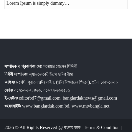
Lorem Ipsum is simply dummy…
সম্পাদক ও প্রকাশকঃ
মোঃ মনোয়ার হোসেন সিদ্দিকী
নির্বাহী সম্পাদকঃ
অ্যাডভোকেট উম্মে হাবিবা রীমা
অফিসঃ
৮৫/সি, পুরাতন পল্টন লাইন, (পল্টন টাওয়ারের পিছনে), পল্টন, ঢাকা-১০০০
ফোনঃ
০১৭১০-৮২৮৪৬৬, ০১৯৭৭-৬৬৫৫৮১
ই-মেইলঃ
editorbd7@gmail.com, banglardaknews@gmail.com
ওয়েবসাইটঃ
www.banglardak.com.bd, www.mtvbangla.net
2026 © All Rights Reserved @
বাংলার ডাক
|
Terms & Condition
|