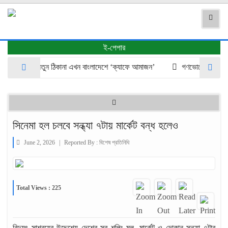
ই-পেপার
সংস্কৃতির নতুন ঠিকানা এখন বাংলাদেশে ‘ক্যাফে আমাজন’
গণভোটের রায় ও জুলাই
সিনেমা হল চলবে সন্ধ্যা ৭টায় মার্কেট বন্ধ হলেও
June 2, 2026
|
Reported By :
বিশেষ প্রতিনিধি
Total Views : 225
বিদ্যুৎ সাশ্রয়ের উদ্দেশ্যে দেশের সব শপিং মল, মার্কেট ও দোকান সন্ধ্যা ৭টার