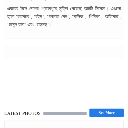
এবারের ঈদে দেশের প্রেক্ষাগৃহে মুক্তি পেয়েছে আটটি সিনেমা। এগুলো
হলো ‘রকস্টার’, ‘রইদ’, ‘বনলতা সেন’, ‘মালিক’, ‘পিনিক’, ‘অফিসার’,
‘মাসুদ রানা’ এবং ‘তছনছ’।
d
LATEST PHOTOS