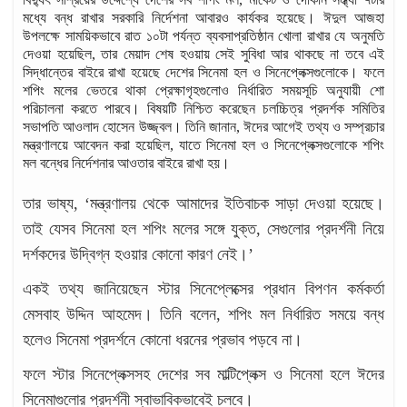
মধ্যে বন্ধ রাখার সরকারি নির্দেশনা আবারও কার্যকর হয়েছে। ঈদুল আজহা
উপলক্ষে সাময়িকভাবে রাত ১০টা পর্যন্ত ব্যবসাপ্রতিষ্ঠান খোলা রাখার যে অনুমতি
দেওয়া হয়েছিল, তার মেয়াদ শেষ হওয়ায় সেই সুবিধা আর থাকছে না তবে এই
সিদ্ধান্তের বাইরে রাখা হয়েছে দেশের সিনেমা হল ও সিনেপ্লেক্সগুলোকে। ফলে
শপিং মলের ভেতরে থাকা প্রেক্ষাগৃহগুলোও নির্ধারিত সময়সূচি অনুযায়ী শো
পরিচালনা করতে পারবে। বিষয়টি নিশ্চিত করেছেন চলচ্চিত্র প্রদর্শক সমিতির
সভাপতি আওলাদ হোসেন উজ্জ্বল। তিনি জানান, ঈদের আগেই তথ্য ও সম্প্রচার
মন্ত্রণালয়ে আবেদন করা হয়েছিল, যাতে সিনেমা হল ও সিনেপ্লেক্সগুলোকে শপিং
মল বন্ধের নির্দেশনার আওতার বাইরে রাখা হয়।
তার ভাষ্য, ‘মন্ত্রণালয় থেকে আমাদের ইতিবাচক সাড়া দেওয়া হয়েছে।
তাই যেসব সিনেমা হল শপিং মলের সঙ্গে যুক্ত, সেগুলোর প্রদর্শনী নিয়ে
দর্শকদের উদ্বিগ্ন হওয়ার কোনো কারণ নেই।’
একই তথ্য জানিয়েছেন স্টার সিনেপ্লেক্সের প্রধান বিপণন কর্মকর্তা
মেসবাহ উদ্দিন আহমেদ। তিনি বলেন, শপিং মল নির্ধারিত সময়ে বন্ধ
হলেও সিনেমা প্রদর্শনে কোনো ধরনের প্রভাব পড়বে না।
ফলে স্টার সিনেপ্লেক্সসহ দেশের সব মাল্টিপ্লেক্স ও সিনেমা হলে ঈদের
সিনেমাগুলোর প্রদর্শনী স্বাভাবিকভাবেই চলবে।